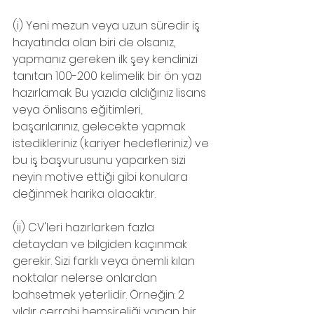
(i) Yeni mezun veya uzun süredir iş 
hayatında olan biri de olsanız, 
yapmanız gereken ilk şey kendinizi 
tanıtan 100-200 kelimelik bir ön yazı 
hazırlamak. Bu yazıda aldığınız lisans 
veya önlisans eğitimleri, 
başarılarınız, gelecekte yapmak 
istedikleriniz (kariyer hedefleriniz) ve 
bu iş başvurusunu yaparken sizi 
neyin motive ettiği gibi konulara 
değinmek harika olacaktır.
(ii) CV'leri hazırlarken fazla 
detaydan ve bilgiden kaçınmak 
gerekir. Sizi farklı veya önemli kılan 
noktalar nelerse onlardan 
bahsetmek yeterlidir. Örneğin: 2 
yıldır cerrahi hemşireliği yapan bir 