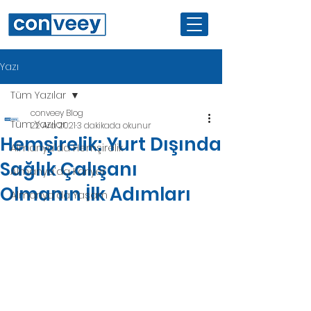
Yazı
Tüm Yazılar
conveey Blog
Tüm Yazılar
22 Ara 2021
3 dakikada okunur
Hemşirelik: Yurt Dışında
Almanya'da Hemşirelik
Sağlık Çalışanı
Almanya'da Kariyer
Olmanın İlk Adımları
Almanya'da Yaşam