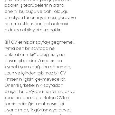
adayın iş tecrübelerinin altına 
önemli bulduğu ve dahil olduğu 
ameliyatı türlerini yazması, görev ve 
sorumluluklarından bahsetmesi 
oldukça etkileyici duracaktır.
(iii) CV’leriniz bir sayfayı geçmemeli. 
‘’Ama ben bir sayfada ne 
anlatabilirim ki?’’ dediğinizi yine 
duyar gibi olduk. Zamanın en 
kıymetli şey olduğu bu dönemde, 
uzun ve içinden çıkılmaz bir CV 
kimsenin ilgisini çekmeyecektir. 
Önemli şirketlerin, 4 sayfadan 
oluşan bir CV’yi okumaktansa, az ve 
kendini daha net anlatan CV’leri 
tercih edildiğini unutmayın. İlgi 
uyandırmak, ilk görüşmeye davet 