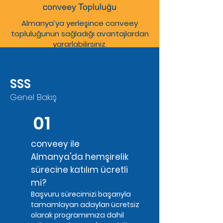
conveey Topluluğu
Almanya’ya yerleşince conveey
topluluğunun sağladığı avantajlardan
yararlabilirsiniz.
SSS
Genel Bakış
01
conveey ile
Almanya'da hemşirelik
sürecine katılım ücretli
mi?
Başvuru sürecimizi başarıyla
tamamlayan adayları ücretsiz
olarak programımıza dahil