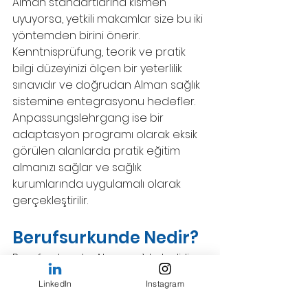
Alman standartlarına kısmen 
uyuyorsa, yetkili makamlar size bu iki 
yöntemden birini önerir. 
Kenntnisprüfung, teorik ve pratik 
bilgi düzeyinizi ölçen bir yeterlilik 
sınavıdır ve doğrudan Alman sağlık 
sistemine entegrasyonu hedefler. 
Anpassungslehrgang ise bir 
adaptasyon programı olarak eksik 
görülen alanlarda pratik eğitim 
almanızı sağlar ve sağlık 
kurumlarında uygulamalı olarak 
gerçekleştirilir. 
Berufsurkunde Nedir?
Berufsurkunde, Almanya’da belirli 
meslekleri yasal olarak icra 
LinkedIn
Instagram
edebilmek için gereken resmi 
meslek ruhsatıdır. Sağlık çalışanları 