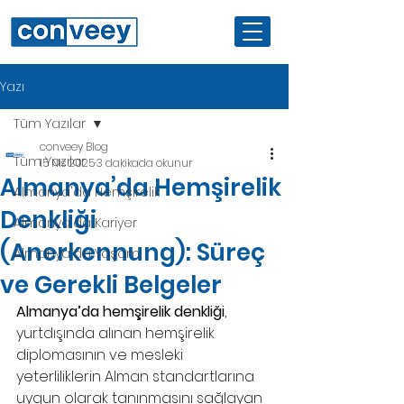
Yazı
Tüm Yazılar
conveey Blog
Tüm Yazılar
15 Nis 2025
3 dakikada okunur
Almanya’da Hemşirelik
Almanya'da Hemşirelik
Denkliği
Almanya'da Kariyer
(Anerkennung): Süreç
Almanya'da Yaşam
ve Gerekli Belgeler
Almanya’da hemşirelik denkliği
, 
yurtdışında alınan hemşirelik 
diplomasının ve mesleki 
yeterliliklerin Alman standartlarına 
uygun olarak tanınmasını sağlayan 