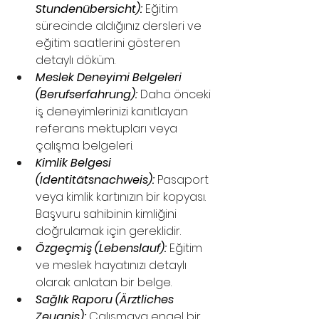
Stundenübersicht):
 Eğitim 
sürecinde aldığınız dersleri ve 
eğitim saatlerini gösteren 
detaylı döküm.
Meslek Deneyimi Belgeleri 
(Berufserfahrung):
 Daha önceki 
iş deneyimlerinizi kanıtlayan 
referans mektupları veya 
çalışma belgeleri. 
Kimlik Belgesi 
(Identitätsnachweis):
 Pasaport 
veya kimlik kartınızın bir kopyası. 
Başvuru sahibinin kimliğini 
doğrulamak için gereklidir.
Özgeçmiş (Lebenslauf):
 Eğitim 
ve meslek hayatınızı detaylı 
olarak anlatan bir belge.
Sağlık Raporu (Ärztliches 
Zeugnis):
 Çalışmaya engel bir 