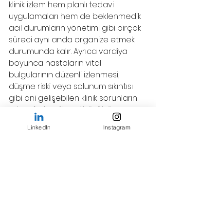
klinik izlem hem planlı tedavi 
uygulamaları hem de beklenmedik 
acil durumların yönetimi gibi birçok 
süreci aynı anda organize etmek 
durumunda kalır. Ayrıca vardiya 
boyunca hastaların vital 
bulgularının düzenli izlenmesi, 
düşme riski veya solunum sıkıntısı 
gibi ani gelişebilen klinik sorunların 
erken fark edilmesi büyük önem 
taşır.
LinkedIn
Instagram
Gece Vardiyasına 
Uyum Sağlamak için 
Pratik Öneriler
Almanya’da hemşire gece 
vardiyası
 sürecine uyum sağlamak, 