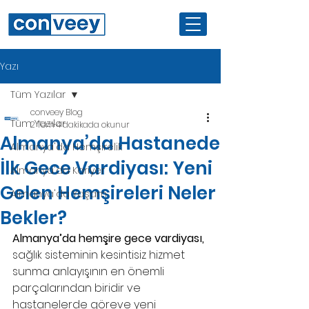
Yazı
Tüm Yazılar
conveey Blog
Tüm Yazılar
2 Tem
4 dakikada okunur
Almanya’da Hastanede
Almanya'da Hemşirelik
İlk Gece Vardiyası: Yeni
Almanya'da Kariyer
Gelen Hemşireleri Neler
Almanya'da Yaşam
Bekler?
Almanya’da hemşire gece vardiyası, 
sağlık sisteminin kesintisiz hizmet 
sunma anlayışının en önemli 
parçalarından biridir ve 
hastanelerde göreve yeni 