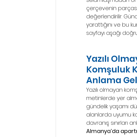
çerçevenin parçasıdı
değerlendirilir. Gü
yarattığını ve bu ku
sayfayı aşağı doğr
Yazılı Olma
Komşuluk Ku
Anlama Gel
Yazılı olmayan komşu
metinlerde yer al
gündelik yaşamı dü
alanlarda uyumu k
davranış sınırları an
Almanya’da apar