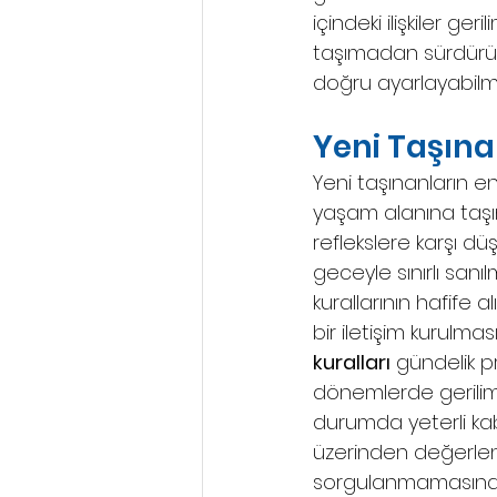
içindeki ilişkiler ge
taşımadan sürdürüle
doğru ayarlayabilme
Yeni Taşına
Yeni taşınanların en 
yaşam alanına taşın
reflekslere karşı düş
geceyle sınırlı sanı
kurallarının hafife
bir iletişim kurulmas
kuralları
 gündelik p
dönemlerde gerilim 
durumda yeterli kab
üzerinden değerlendir
sorgulanmamasında