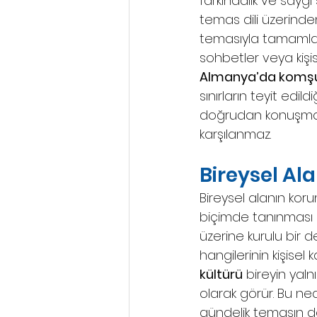
farkındalık ve saygı s
temas dili üzerinden
temasıyla tamamlana
sohbetler veya kişis
Almanya’da komşul
sınırların teyit edi
doğrudan konuşmak
karşılanmaz.
Bireysel A
Bireysel alanın kor
biçimde tanınması a
üzerine kurulu bir d
hangilerinin kişisel k
kültürü
 bireyin yal
olarak görür. Bu ned
gündelik temasın d