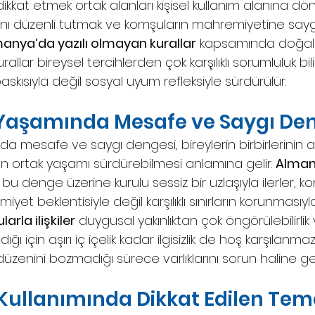
dikkat etmek ortak alanları kişisel kullanım alanına 
ını düzenli tutmak ve komşuların mahremiyetine say
anya’da yazılı olmayan kurallar
 kapsamında doğal b
urallar bireysel tercihlerden çok karşılıklı sorumluluk bil
baskısıyla değil sosyal uyum refleksiyle sürdürülür.
aşamında Mesafe ve Saygı Den
mesafe ve saygı dengesi, bireylerin birbirlerinin a
rtak yaşamı sürdürebilmesi anlamına gelir. 
Alman
 bu denge üzerine kurulu sessiz bir uzlaşıyla ilerler, k
miyet beklentisiyle değil karşılıklı sınırların korunmasıyla 
rla ilişkiler
 duygusal yakınlıktan çok öngörülebilirlik
ı için aşırı iç içelik kadar ilgisizlik de hoş karşılanmaz.
düzenini bozmadığı sürece varlıklarını sorun haline ge
Kullanımında Dikkat Edilen Teme