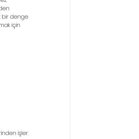
nden 
k bir denge 
mak için 
den işler. 