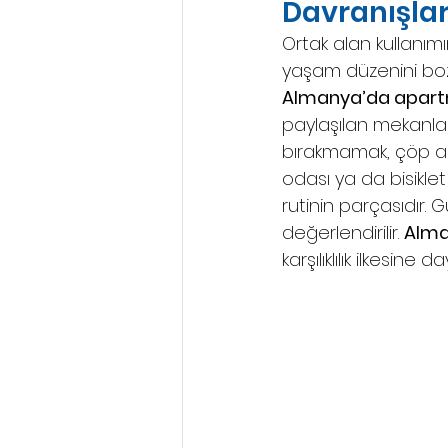
Davranışla
Ortak alan kullanım
yaşam düzenini bozm
Almanya’da apar
paylaşılan mekanlar
bırakmamak, çöp ala
odası ya da bisiklet
rutinin parçasıdır. 
değerlendirilir. 
Alma
karşılıklılık ilkesine