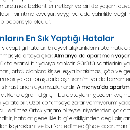
rilim üretmez, beklentiler netleşir ve birlikte yaşam duy
bilir bir ritme kavuşur, saygı burada yakınlıkla değil
 becerisiyle ölçülür.
nların En Sık Yaptığı Hatalar
sık yaptığı hatalar, bireysel alışkanlıkların otomatik ol
masıyla ortaya çıkar. 
Almanya’da apartman yaşa
ük toleranslı bir yapıya sahiptir. Gürültü saatlerinin ya
lması, ortak alanlara kişisel eşya bırakılması, çöp ve 
 alınması ya da komşularla aşırı samimi ya da tamam
ı sık rastlanan uyumsuzluklardır, 
Almanya’da apartm
ratiklerle öğrenildiği için bu detayların gözden kaçması
yaratabilir. Özellikle “kimseye zarar vermiyorum” yakl
ul edilmez. Ortak yaşam bireysel niyetlerden çok or
ilir, hatalar genellikle bilgi eksikliğinden değil alışkanl
n kaynaklanır ve bu fark edilmediğinde apartman i