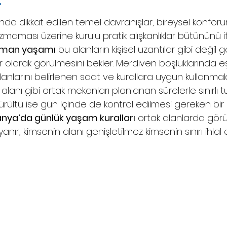
r
ında dikkat edilen temel davranışlar, bireysel konforu
aması üzerine kurulu pratik alışkanlıklar bütününü i
tman yaşamı
 bu alanların kişisel uzantılar gibi değil g
 olarak görülmesini bekler. Merdiven boşluklarında e
nlarını belirlenen saat ve kurallara uygun kullanmak
 alanı gibi ortak mekanları planlanan sürelerle sınırlı 
Gürültü ise gün içinde de kontrol edilmesi gereken bir
nya’da günlük yaşam kuralları
 ortak alanlarda gör
 dayanır, kimsenin alanı genişletilmez kimsenin sınırı ihlal