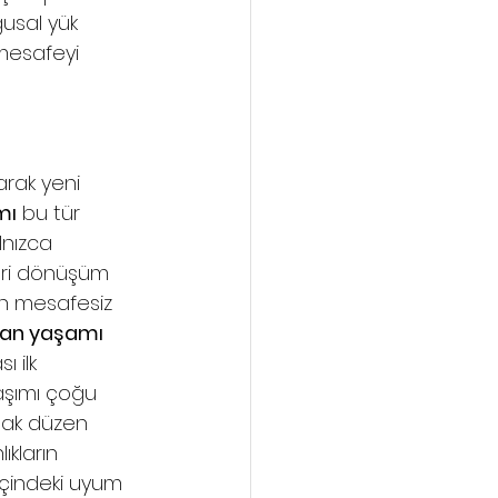
gusal yük 
 mesafeyi 
arak yeni 
mı
 bu tür 
lnızca 
geri dönüşüm 
en mesafesiz 
an yaşamı 
 ilk 
aşımı çoğu 
tak düzen 
ıkların 
çindeki uyum 