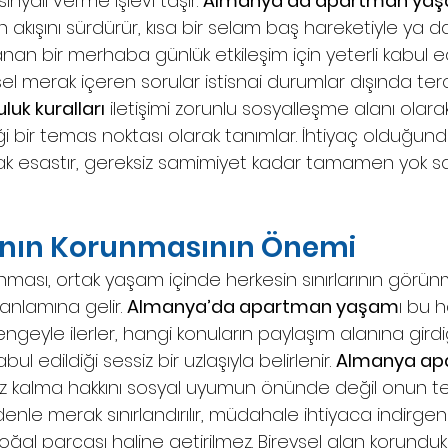
inyali verme işlevi taşır. 
Almanya’da apartman yaş
 akışını sürdürür, kısa bir selam baş hareketiyle ya d
n bir merhaba günlük etkileşim için yeterli kabul edi
el merak içeren sorular istisnai durumlar dışında terc
uk kuralları
 iletişimi zorunlu sosyalleşme alanı olara
ldiği bir temas noktası olarak tanımlar. İhtiyaç olduğun
 esastır, gereksiz samimiyet kadar tamamen yok 
lanın Korunmasının Önemi
unması, ortak yaşam içinde herkesin sınırlarının gör
nlamına gelir. 
Almanya’da apartman yaşam
ı bu 
engeyle ilerler, hangi konuların paylaşım alanına girdi
abul edildiği sessiz bir uzlaşıyla belirlenir. 
Almanya ap
nız kalma hakkını sosyal uyumun önünde değil onun te
enle merak sınırlandırılır, müdahale ihtiyaca indirgeni
oğal parçası haline getirilmez. Bireysel alan korund