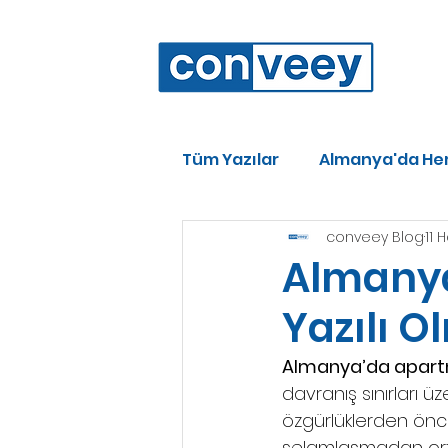
Tüm Yazılar
Almanya'da Hem
conveey Blog
11 
Almany
Yazılı 
Almanya’da apar
davranış sınırları üz
özgürlüklerden önc
selamlaşmadan ort