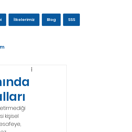
i
İlkelerimiz
Blog
SSS
am
mında
lları
getirmediği 
 kişisel 
esafeye, 
ez 