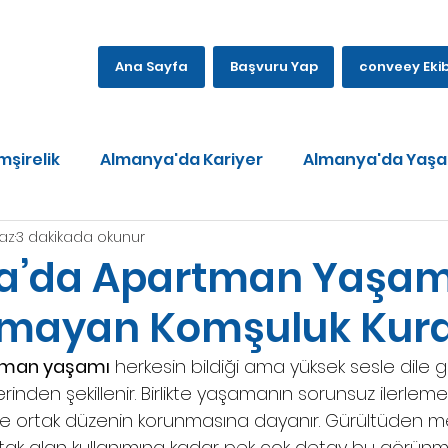
Ana Sayfa
Başvuru Yap
conveey Ekib
şirelik
Almanya'da Kariyer
Almanya'da Yaş
Haz
3 dakikada okunur
a’da Apartman Yaşa
Olmayan Komşuluk Kura
tman yaşamı
 herkesin bildiği ama yüksek sesle dile 
erinden şekillenir. Birlikte yaşamanın sorunsuz ilerlemesi
e ortak düzenin korunmasına dayanır. Gürültüden m
ak alan kullanımına kadar pek çok detay bu görünm