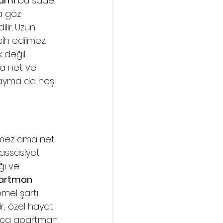
amı
 bu sade 
a göz 
lir. Uzun 
ih edilmez. 
k değil 
da net ve 
sayma da hoş 
ünmez ama net 
hassasiyet 
ği ve 
artman 
mel şartı 
r, özel hayat 
ukça apartman 