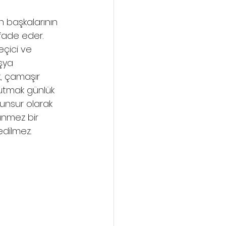
n başkalarının 
fade eder. 
eçici ve 
şya 
, çamaşır 
tutmak günlük 
 unsur olarak 
ünmez bir 
 edilmez.