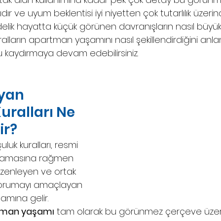
r ve uyum beklentisi iyi niyetten çok tutarlılık üzeri
ndelik hayatta küçük görünen davranışların nasıl büyü
ralların apartman yaşamını nasıl şekillendirdiğini anla
u kaydırmaya devam edebilirsiniz.
yan 
ralları Ne 
ir?
luk kuralları, resmi 
mamasına rağmen 
zenleyen ve ortak 
orumayı amaçlayan 
lamına gelir. 
tman yaşamı
 tam olarak bu görünmez çerçeve üzerin