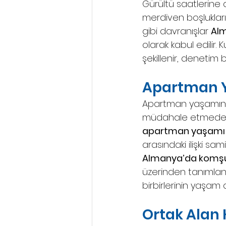
Gürültü saatlerine 
merdiven boşluklar
gibi davranışlar 
Alm
olarak kabul edilir. K
şekillenir, denetim 
Apartman Y
Apartman yaşamında 
müdahale etmeden o
apartman yaşamı
arasındaki ilişki sami
Almanya’da komşula
üzerinden tanımlandığ
birbirlerinin yaşam 
Ortak Alan 