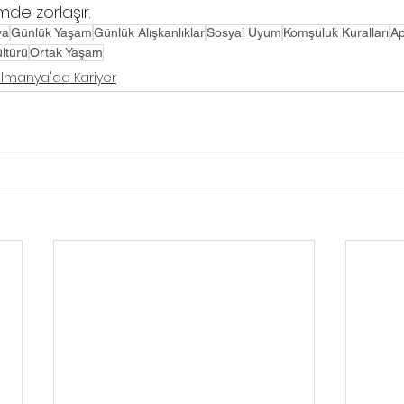
mde zorlaşır.
ya
Günlük Yaşam
Günlük Alışkanlıklar
Sosyal Uyum
Komşuluk Kuralları
Ap
ltürü
Ortak Yaşam
lmanya'da Kariyer