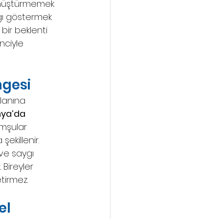
dönüştürmemek 
gı göstermek 
ir beklenti 
inciyle 
gesi
lanına 
ya’da 
omşular 
şekillenir. 
 ve saygı 
 Bireyler 
tirmez.
l 