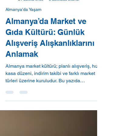
conveey Blog
21 dakika önce
3 dakikada okunur
Almanya'da Yaşam
Almanya’da Market ve
Gıda Kültürü: Günlük
Alışveriş Alışkanlıklarını
Anlamak
Almanya market kültürü; planlı alışveriş, hızlı
kasa düzeni, indirim takibi ve farklı market
türleri üzerine kuruludur. Bu yazıda
Almanya’daki süpermarket sistemini,
discount marketlerin rolünü, haftalık alışveriş
planlamasını ve günlük market harcamalarını
azaltmaya yardımcı olacak pratik önerileri