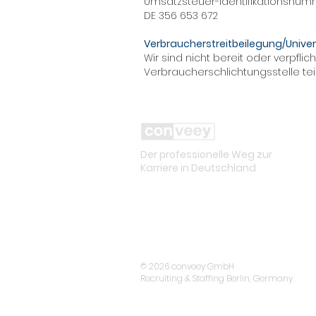
Umsatzsteuer-Identifikationsnum
DE 356 653 672
Verbraucherstreitbeilegung/Univer
Wir sind nicht bereit oder verpflic
Verbraucherschlichtungsstelle te
Der professionelle Weg zur
Karriere in Deutschland
© 2026 conveey GmbH
Recruiting & Staffing Berlin, Germany