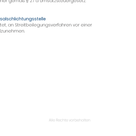
mer gemäß § 27 a Umsatzsteuergesetz:
salschlichtungsstelle
htet, an Streitbeilegungsverfahren vor einer
ilzunehmen.
Alle Rechte vorbehalten