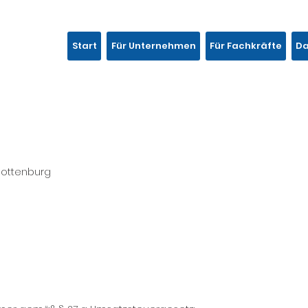
Start
Für Unternehmen
Für Fachkräfte
D
rlottenburg